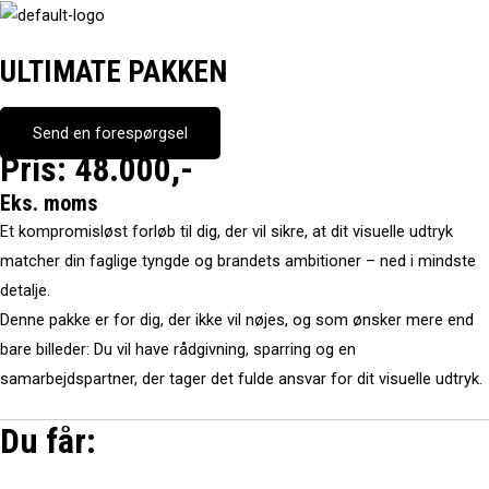
Skip
Menu
to
ULTIMATE PAKKEN
content
Send en forespørgsel
Pris: 48.000,-
Eks. moms
Et kompromisløst forløb til dig, der vil sikre, at dit visuelle udtryk
matcher din faglige tyngde og brandets ambitioner – ned i mindste
detalje.
Denne pakke er for dig, der ikke vil nøjes, og som ønsker mere end
bare billeder: Du vil have rådgivning, sparring og en
samarbejdspartner, der tager det fulde ansvar for dit visuelle udtryk.
Du får: